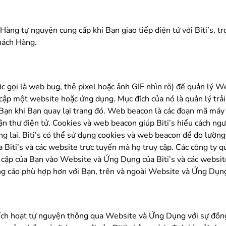
 Hàng tự nguyện cung cấp khi Bạn giao tiếp điện tử với Biti’s, 
Khách Hàng.
c gọi là web bug, thẻ pixel hoặc ảnh GIF nhìn rõ) để quản lý W
 cập một website hoặc ứng dụng. Mục đích của nó là quản lý tr
 Bạn khi Bạn quay lại trang đó. Web beacon là các đoạn mã má
n thư điện tử. Cookies và web beacon giúp Biti’s hiểu cách n
ương lai. Biti’s có thể sử dụng cookies và web beacon để đo lườn
a Biti’s và các website trực tuyến mà họ truy cập. Các công ty 
y cập của Bạn vào Website và Ứng Dụng của Biti’s và các websit
g cáo phù hợp hơn với Bạn, trên và ngoài Website và Ứng Dụng 
 kích hoạt tự nguyện thông qua Website và Ứng Dụng với sự đồn