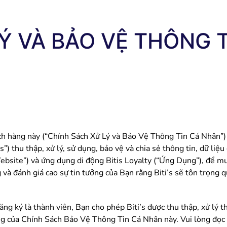
Ý VÀ BẢO VỆ THÔNG 
khách hàng này (“Chính Sách Xử Lý và Bảo Vệ Thông Tin Cá Nh
thu thập, xử lý, sử dụng, bảo vệ và chia sẻ thông tin, dữ liệu
ebsite”) và ứng dụng di động Bitis Loyalty (“Ứng Dụng”), để mu
ng và đánh giá cao sự tin tưởng của Bạn rằng Biti’s sẽ tôn trọng
 ký là thành viên, Bạn cho phép Biti’s được thu thập, xử lý th
ung của Chính Sách Bảo Vệ Thông Tin Cá Nhân này. Vui lòng đọ