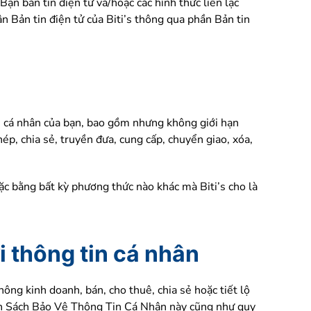
Bạn bản tin điện tử và/hoặc các hình thức liên lạc
n Bản tin điện tử của Biti’s thông qua phần Bản tin
ệu cá nhân của bạn, bao gồm nhưng không giới hạn
chép, chia sẻ, truyền đưa, cung cấp, chuyển giao, xóa,
ặc bằng bất kỳ phương thức nào khác mà Biti’s cho là
i thông tin cá nhân
ông kinh doanh, bán, cho thuê, chia sẻ hoặc tiết lộ
hính Sách Bảo Vệ Thông Tin Cá Nhân này cũng như quy