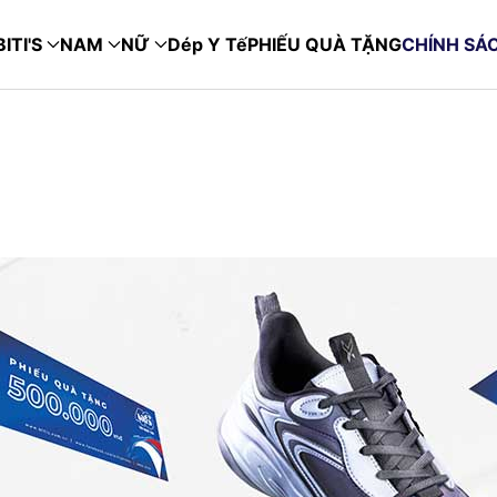
ITI'S
NAM
NỮ
Dép Y Tế
PHIẾU QUÀ TẶNG
CHÍNH SÁ