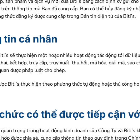
p, sản phẩm và dịch vụ mới của Biti’s bằng cách định kỳ gửi cho 
a trên thông tin mà Bạn đã cung cấp. Bạn có thể hủy đăng ký nhậ
thức đăng ký được cung cấp trong Bản tin điện tử của Biti’s.
 tin cá nhân
iti’s sẽ thực hiện một hoặc nhiều hoạt động tác động tới dữ li
khai, kết hợp, truy cập, truy xuất, thu hồi, mã hóa, giải mã, sao 
 quan được pháp luật cho phép.
ược Biti’s thực hiện theo phương thức tự động hoặc thủ công ho
chức có thể được tiếp cận vớ
 quan trọng trong hoạt động kinh doanh của Công Ty và Biti’s kh
ng hợp được chia sẻ, cung cấp thông tin theo quy định trong C