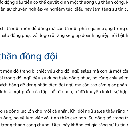
ác động đầu tiên có thể quyết định một thương vụ thành công.
ện sự chuyên nghiệp và nghiêm túc, điều này làm tăng sự tin t
chỉ là một món đồ dùng mà còn là một phần quan trọng trong 
i balo đồng phục với logo rõ ràng sẽ giúp doanh nghiệp nổi bật h
thần đồng đội
t món đồ trang bị thiết yếu cho đội ngũ sales mà còn là một 
ười trong đội ngũ đều sử dụng balo đồng phục, họ cùng chia sẻ 
hách hàng dễ dàng nhận diện đội ngũ mà còn tạo cảm giác phấn k
nh là một phần của tập thể lớn hơn, từ đó khuyến khích sự hợp 
 ra động lực lớn cho mỗi cá nhân. Khi đội ngũ sales thấy rằn
rường, họ sẽ làm việc với tinh thần cao hơn. Sự đồng bộ trong 
g trong thành công chung. Điều này không chỉ gia tăng sự tự ti