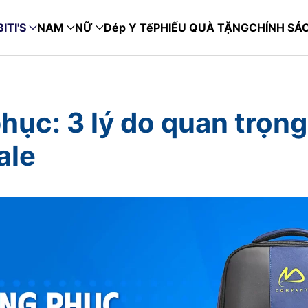
ITI'S
NAM
NỮ
Dép Y Tế
PHIẾU QUÀ TẶNG
CHÍNH SÁ
hục: 3 lý do quan trọng
ale