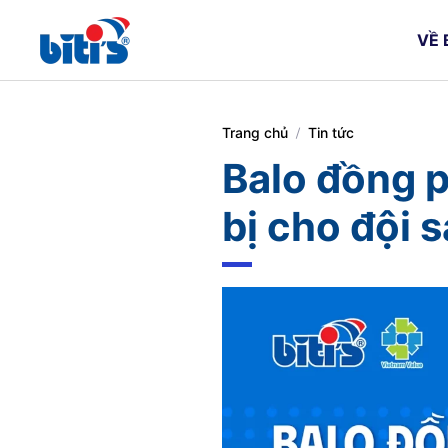
VỀ B
Skip
to
main
content
Trang chủ
Tin tức
Balo đồng p
bị cho đội s