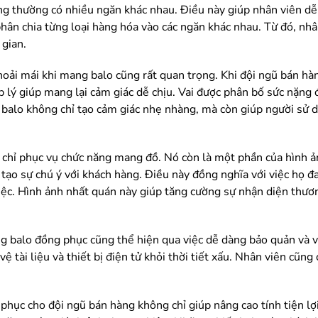
ợng thường có nhiều ngăn khác nhau. Điều này giúp nhân viên dễ
ể phân chia từng loại hàng hóa vào các ngăn khác nhau. Từ đó, nh
gian.
hoải mái khi mang balo cũng rất quan trọng. Khi đội ngũ bán hà
p lý giúp mang lại cảm giác dễ chịu. Vai được phân bố sức nặng 
 balo không chỉ tạo cảm giác nhẹ nhàng, mà còn giúp người sử d
chỉ phục vụ chức năng mang đồ. Nó còn là một phần của hình ảnh
 tạo sự chú ý với khách hàng. Điều này đồng nghĩa với việc họ 
iệc. Hình ảnh nhất quán này giúp tăng cường sự nhận diện thươn
ụng balo đồng phục cũng thể hiện qua việc dễ dàng bảo quản và v
vệ tài liệu và thiết bị điện tử khỏi thời tiết xấu. Nhân viên cũng
 phục cho đội ngũ bán hàng không chỉ giúp nâng cao tính tiện lợ