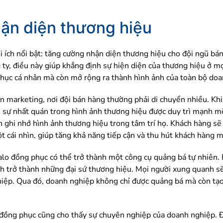
ận diện thương hiệu
 ích nổi bật: tăng cường nhận diện thương hiệu cho đội ngũ bá
y, điều này giúp khẳng định sự hiện diện của thương hiệu ở mọ
 phục cá nhân mà còn mở rộng ra thành hình ảnh của toàn bộ doa
iện marketing, nơi đội bán hàng thường phải di chuyển nhiều. Kh
, sự nhất quán trong hình ảnh thương hiệu được duy trì mạnh m
 ghi nhớ hình ảnh thương hiệu trong tâm trí họ. Khách hàng sẽ
ột cái nhìn, giúp tăng khả năng tiếp cận và thu hút khách hàng m
 balo đồng phục có thể trở thành một công cụ quảng bá tự nhiên.
nh trở thành những đại sứ thương hiệu. Mọi người xung quanh sẽ
iệp. Qua đó, doanh nghiệp không chỉ được quảng bá mà còn tạo
o đồng phục cũng cho thấy sự chuyên nghiệp của doanh nghiệp. Đ