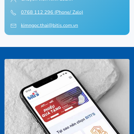
0768 112 296 (Phone/ Zalo)
kimngoc.thai@bitis.com.vn