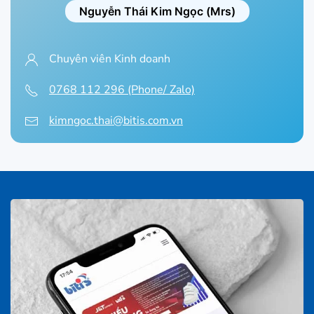
Nguyễn Thái Kim Ngọc (Mrs)
Chuyên viên Kinh doanh
0768 112 296 (Phone/ Zalo)
kimngoc.thai@bitis.com.vn