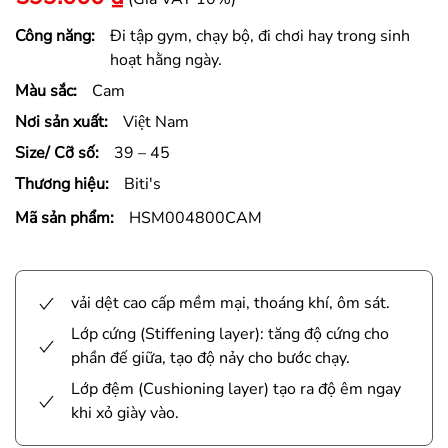
Công năng:
Đi tập gym, chạy bộ, đi chơi hay trong sinh
hoạt hằng ngày.
Màu sắc:
Cam
Nơi sản xuất:
Việt Nam
Size/ Cỡ số:
39 – 45
Thương hiệu:
Biti's
Mã sản phẩm:
HSM004800CAM
vải dệt cao cấp mềm mại, thoáng khí, ôm sát.
Lớp cứng (Stiffening layer): tăng độ cứng cho
phần đế giữa, tạo độ nảy cho bước chạy.
Lớp đệm (Cushioning layer) tạo ra độ êm ngay
khi xỏ giày vào.