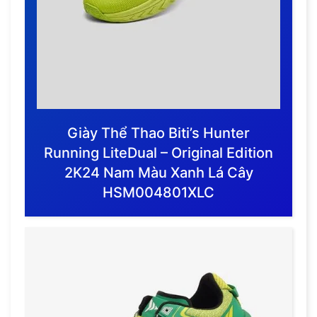
Giày Thể Thao Biti’s Hunter
Running LiteDual – Original Edition
2K24 Nam Màu Xanh Lá Cây
HSM004801XLC