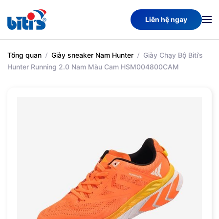
Liên hệ ngay
Skip
to
main
Tổng quan
Giày sneaker Nam Hunter
Giày Chạy Bộ Biti’s
content
Hunter Running 2.0 Nam Màu Cam HSM004800CAM