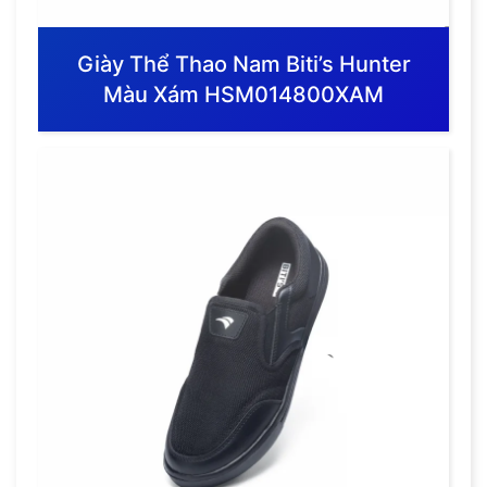
Giày Thể Thao Nam Biti’s Hunter
Màu Xám HSM014800XAM