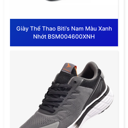
Giày Thể Thao Biti’s Nam Màu Xanh
Nhớt BSM004600XNH