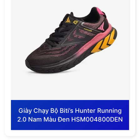
Giày Chạy Bộ Biti’s Hunter Running
2.0 Nam Màu Đen HSM004800DEN