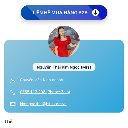
LIÊN HỆ MUA HÀNG B2B
Nguyễn Thái Kim Ngọc (Mrs)
Chuyên viên Kinh doanh
0768 112 296 (Phone/ Zalo)
kimngoc.thai@bitis.com.vn
Thẻ: