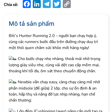
Facebook
LinkedIn
Telegram
Twitter
Copy
Chia sẻ:
Link
Mô tả sản phẩm
Biti’s Hunter Running 2.0 – người bạn chạy hợp ý,
cùng các runners bước đầu trên đường chạy duy trì
một thói quen chăm sức khỏe mới hàng ngày!
Cho bước chạy nhẹ nhàng, thoải mái nhờ trọng
lượng giày siêu nhẹ, cùng vải dệt cao cấp mềm mại,
thoáng khí tối đa, ôm sát theo chuyển động chân.
Newbie vẫn chạy easy, càng chạy càng mê nhờ
phần midsole (đế giữa) 2 lớp, cho sự ổn định & an
toàn, hấp thụ và nâng đỡ lực nhịp nhàng, hạn chế
chấn thương:
Lớp đệm (Cushioning layer) nâng cấp mới tạo ra