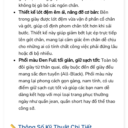
không bị gò bó các ngón chân.
Thiết kế lót đệm êm ái, nâng đỡ cơ bản:
Bên
trong giày được lót đệm vừa vặn ở phần cổ chân
và gót, giúp cố định phom chân tốt hơn khi sải
bước. Thiết kế này giúp giảm bớt lực ép trực tiếp
lên gót chân, mang lại cảm giác êm chân dễ chịu
cho những ai có tính chất công việc phải đứng lâu
hoặc đi bộ nhiều.
Phối màu Đen Full tối giản, giữ sạch tốt:
Toàn bộ
đôi giày từ thân quai, dây buộc đến đế giày đều
mang sắc đen tuyền (All-Black). Phối màu này
mang lại phong cách gọn gàng, nam tính, có ưu
điểm giữ sạch cực tốt và giúp các bạn nam dễ
dàng kết hợp với mọi loại trang phục thường
ngày như quần jean, quần short hay đồ thể thao
công sở.
Thông Số Kỹ Thuật Chi Tiết