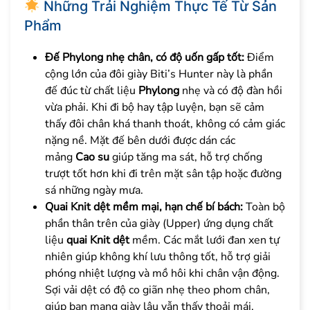
Những Trải Nghiệm Thực Tế Từ Sản
Phẩm
Đế Phylong nhẹ chân, có độ uốn gấp tốt:
Điểm
cộng lớn của đôi giày Biti’s Hunter này là phần
đế đúc từ chất liệu
Phylong
nhẹ và có độ đàn hồi
vừa phải. Khi đi bộ hay tập luyện, bạn sẽ cảm
thấy đôi chân khá thanh thoát, không có cảm giác
nặng nề. Mặt đế bên dưới được dán các
mảng
Cao su
giúp tăng ma sát, hỗ trợ chống
trượt tốt hơn khi đi trên mặt sân tập hoặc đường
sá những ngày mưa.
Quai Knit dệt mềm mại, hạn chế bí bách:
Toàn bộ
phần thân trên của giày (Upper) ứng dụng chất
liệu
quai Knit dệt
mềm. Các mắt lưới đan xen tự
nhiên giúp không khí lưu thông tốt, hỗ trợ giải
phóng nhiệt lượng và mồ hôi khi chân vận động.
Sợi vải dệt có độ co giãn nhẹ theo phom chân,
giúp bạn mang giày lâu vẫn thấy thoải mái,