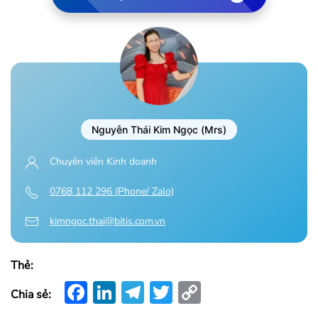
Nguyễn Thái Kim Ngọc (Mrs)
Chuyên viên Kinh doanh
0768 112 296 (Phone/ Zalo)
kimngoc.thai@bitis.com.vn
Thẻ:
Facebook
LinkedIn
Telegram
Twitter
Copy
Chia sẻ:
Link