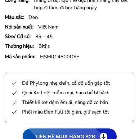
Công năng:
mang đi bộ, tập thể dục nhẹ nhàng hay kết
hợp đi làm, đi học hằng ngày
Màu sắc:
Đen
Nơi sản xuất:
Việt Nam
Size/ Cỡ số:
39 – 45
Thương hiệu:
Biti's
Mã sản phẩm:
HSM014800DEF
Đế Phylong nhẹ chân, có độ uốn gấp tốt
Quai Knit dệt mềm mại, hạn chế bí bách
Thiết kế lót đệm êm ái, nâng đỡ cơ bản
Phối màu Đen Full tối giản, giữ sạch tốt
LIÊN HỆ MUA HÀNG B2B