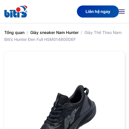
Liên hệ ngay
Skip
to
main
Tổng quan
Giày sneaker Nam Hunter
Giày Thể Thao Nam
content
Biti’s Hunter Đen Full HSM014800DEF