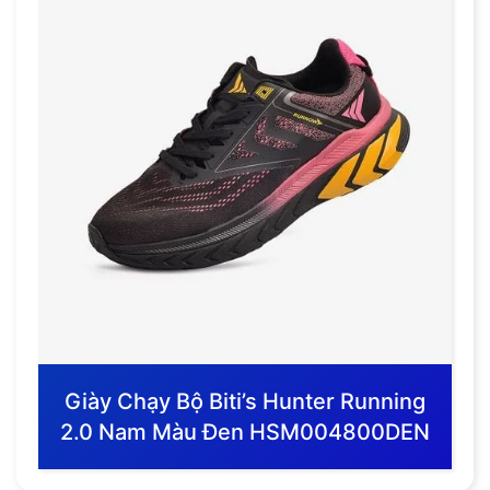
Giày Chạy Bộ Biti’s Hunter Running
2.0 Nam Màu Đen HSM004800DEN