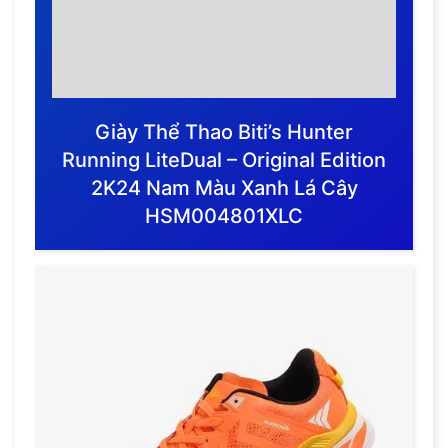
Giày Thể Thao Biti’s Hunter
Running LiteDual – Original Edition
2K24 Nam Màu Xanh Lá Cây
HSM004801XLC