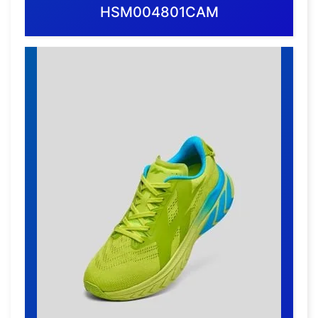
HSM004801CAM