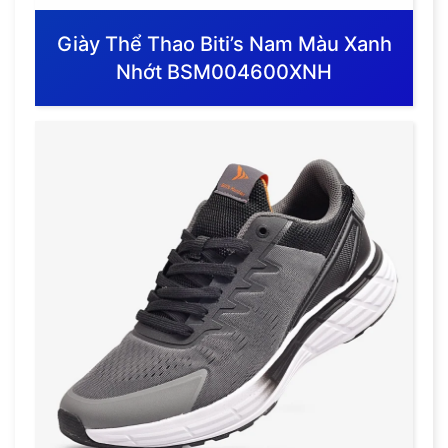
Giày Thể Thao Biti’s Nam Màu Xanh
Nhớt BSM004600XNH