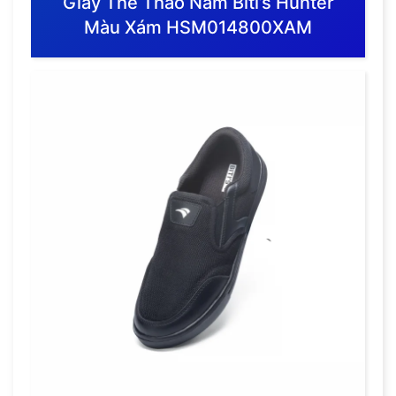
Giày Thể Thao Nam Biti’s Hunter
Màu Xám HSM014800XAM