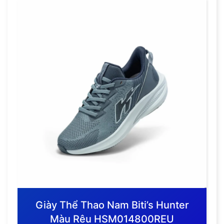
Giày Thể Thao Nam Biti’s Hunter
Màu Rêu HSM014800REU