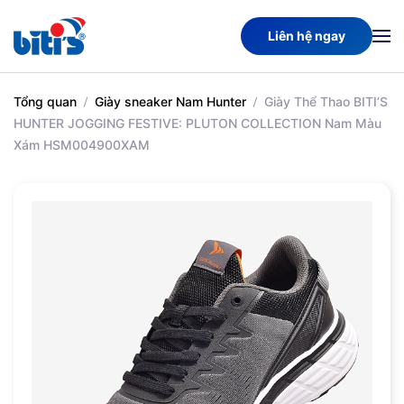
Liên hệ ngay
Skip
to
main
Tổng quan
Giày sneaker Nam Hunter
Giày Thể Thao BITI’S
content
HUNTER JOGGING FESTIVE: PLUTON COLLECTION Nam Màu
Xám HSM004900XAM