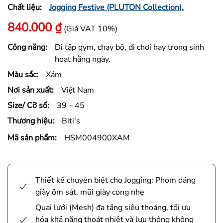
Chất liệu:
Jogging Festive (PLUTON Collection).
840.000
₫
(Giá VAT 10%)
Công năng:
Đi tập gym, chạy bộ, đi chơi hay trong sinh
hoạt hằng ngày.
Màu sắc:
Xám
Nơi sản xuất:
Việt Nam
Size/ Cỡ số:
39 – 45
Thương hiệu:
Biti's
Mã sản phẩm:
HSM004900XAM
Thiết kế chuyên biệt cho Jogging: Phom dáng
giày ôm sát, mũi giày cong nhẹ
Quai lưới (Mesh) đa tầng siêu thoáng, tối ưu
hóa khả năng thoát nhiệt và lưu thông không