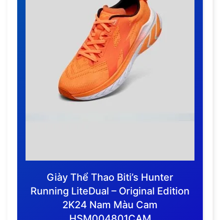
Giày Thể Thao Biti’s Hunter
Running LiteDual – Original Edition
2K24 Nam Màu Cam
HSM004801CAM