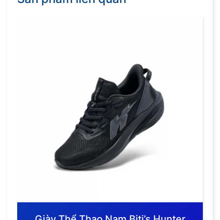
Giày Thể Thao Nam Biti’s Hunter