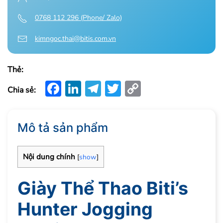
0768 112 296 (Phone/ Zalo)
kimngoc.thai@bitis.com.vn
Thẻ:
Facebook
LinkedIn
Telegram
Twitter
Copy
Chia sẻ:
Link
Mô tả sản phẩm
Nội dung chính
[
show
]
Giày Thể Thao Biti’s
Hunter Jogging