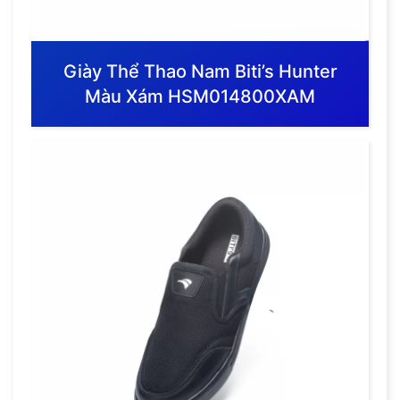
Giày Thể Thao Nam Biti’s Hunter
Màu Xám HSM014800XAM