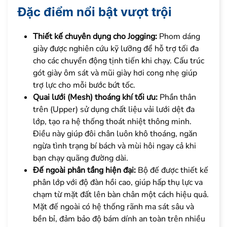
Đặc điểm nổi bật vượt trội
Thiết kế chuyên dụng cho Jogging:
Phom dáng
giày được nghiên cứu kỹ lưỡng để hỗ trợ tối đa
cho các chuyển động tịnh tiến khi chạy. Cấu trúc
gót giày ôm sát và mũi giày hơi cong nhẹ giúp
trợ lực cho mỗi bước bứt tốc.
Quai lưới (Mesh) thoáng khí tối ưu:
Phần thân
trên (Upper) sử dụng chất liệu vải lưới dệt đa
lớp, tạo ra hệ thống thoát nhiệt thông minh.
Điều này giúp đôi chân luôn khô thoáng, ngăn
ngừa tình trạng bí bách và mùi hôi ngay cả khi
bạn chạy quãng đường dài.
Đế ngoài phân tầng hiện đại:
Bộ đế được thiết kế
phân lớp với độ đàn hồi cao, giúp hấp thụ lực va
chạm từ mặt đất lên bàn chân một cách hiệu quả.
Mặt đế ngoài có hệ thống rãnh ma sát sâu và
bền bỉ, đảm bảo độ bám dính an toàn trên nhiều