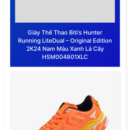
Giày Thể Thao Biti’s Hunter
Running LiteDual – Original Edition
2K24 Nam Màu Xanh Lá Cây
HSM004801XLC