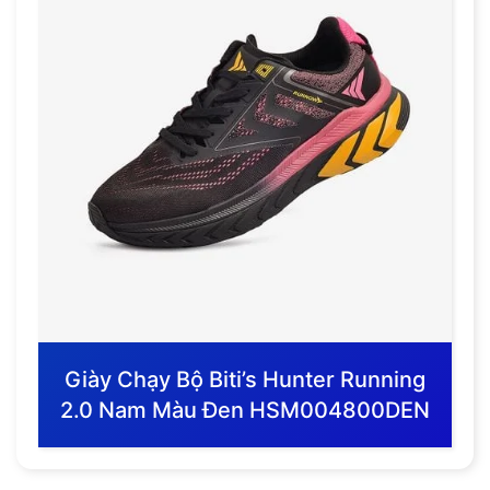
Giày Chạy Bộ Biti’s Hunter Running
2.0 Nam Màu Đen HSM004800DEN