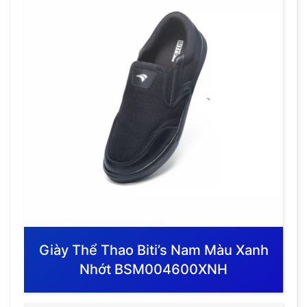
Giày Thể Thao Biti’s Nam Màu Xanh
Nhớt BSM004600XNH