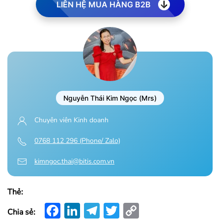
LIÊN HỆ MUA HÀNG B2B
Nguyễn Thái Kim Ngọc (Mrs)
Chuyên viên Kinh doanh
0768 112 296 (Phone/ Zalo)
kimngoc.thai@bitis.com.vn
Thẻ:
Facebook
LinkedIn
Telegram
Twitter
Copy
Chia sẻ: