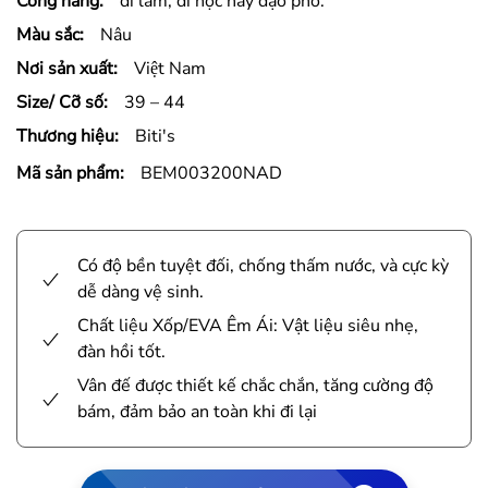
Công năng:
đi làm, đi học hay dạo phố.
Màu sắc:
Nâu
Nơi sản xuất:
Việt Nam
Size/ Cỡ số:
39 – 44
Thương hiệu:
Biti's
Mã sản phẩm:
BEM003200NAD
Có độ bền tuyệt đối, chống thấm nước, và cực kỳ
dễ dàng vệ sinh.
Chất liệu Xốp/EVA Êm Ái: Vật liệu siêu nhẹ,
đàn hồi tốt.
Vân đế được thiết kế chắc chắn, tăng cường độ
bám, đảm bảo an toàn khi đi lại