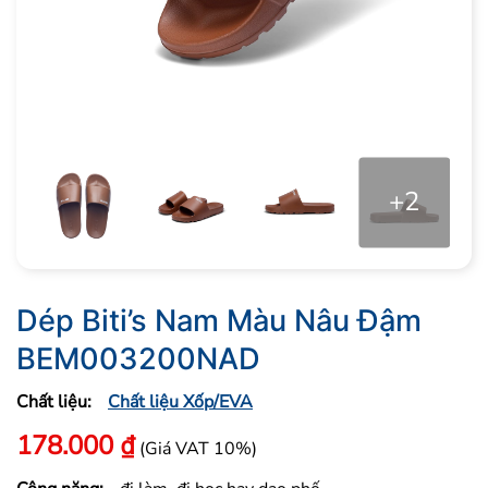
+2
Dép Biti’s Nam Màu Nâu Đậm
BEM003200NAD
Chất liệu:
Chất liệu Xốp/EVA
178.000
₫
(Giá VAT 10%)