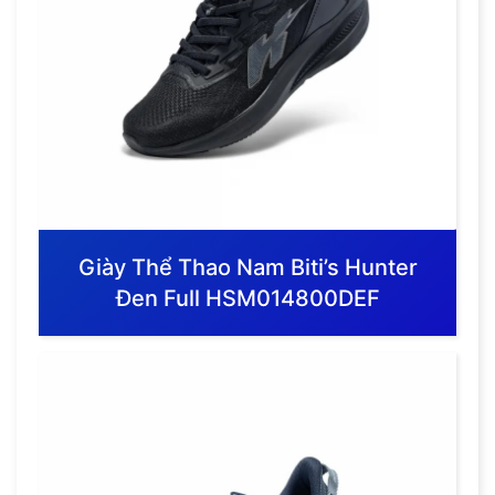
Giày Thể Thao Nam Biti’s Hunter
Đen Full HSM014800DEF