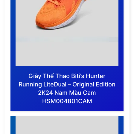
Giày Thể Thao Biti’s Hunter
Running LiteDual – Original Edition
2K24 Nam Màu Cam
HSM004801CAM