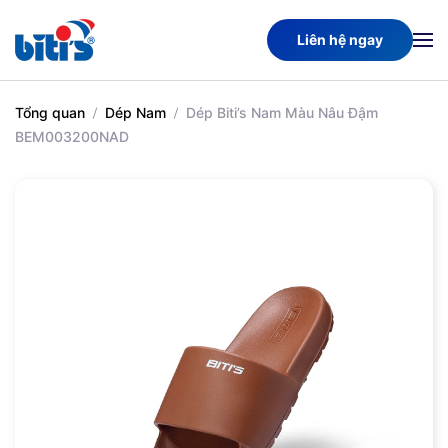
Liên hệ ngay
Skip
to
main
Tổng quan
Dép Nam
Dép Biti’s Nam Màu Nâu Đậm
content
BEM003200NAD