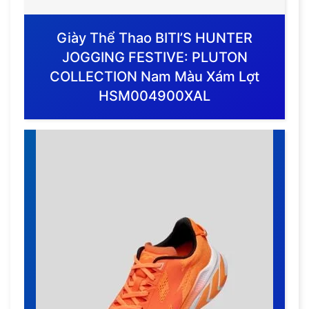
Giày Thể Thao BITI’S HUNTER
JOGGING FESTIVE: PLUTON
COLLECTION Nam Màu Xám Lợt
HSM004900XAL