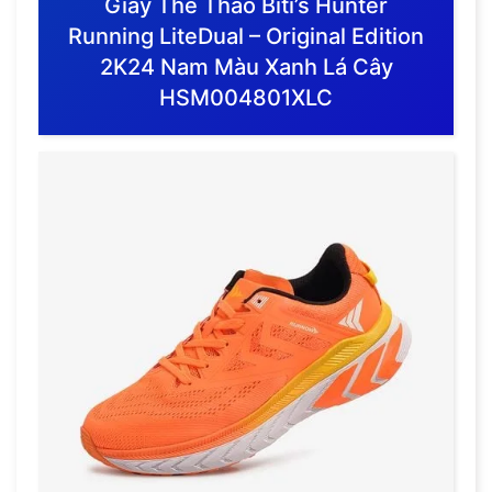
Giày Thể Thao Biti’s Hunter
Running LiteDual – Original Edition
2K24 Nam Màu Xanh Lá Cây
HSM004801XLC