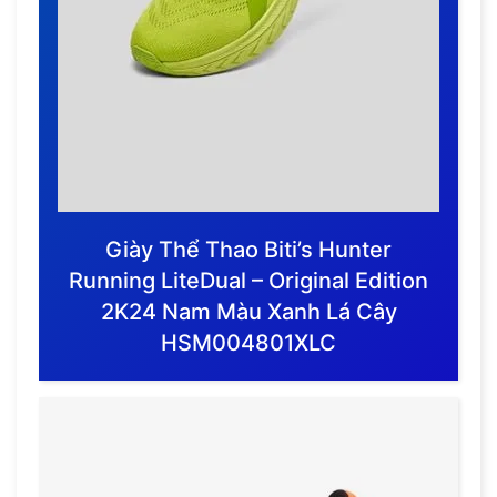
Giày Thể Thao Biti’s Hunter
Running LiteDual – Original Edition
2K24 Nam Màu Xanh Lá Cây
HSM004801XLC