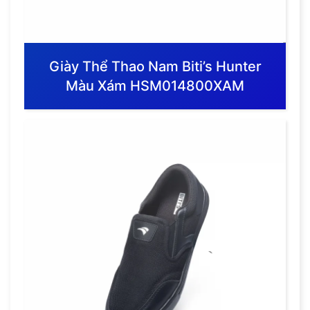
Giày Thể Thao Nam Biti’s Hunter
Màu Xám HSM014800XAM