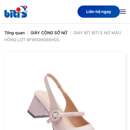
Liên hệ ngay
Skip
to
main
Tổng quan
GIÀY CÔNG SỞ NỮ
GIÀY BÍT BITI’S NỮ MÀU
content
HỒNG LỢT BFW006088HOL