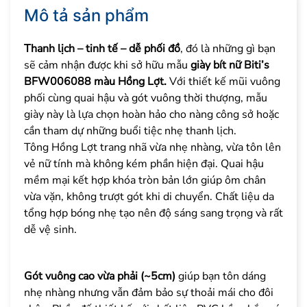
Mô tả sản phẩm
Thanh lịch – tinh tế – dễ phối đồ
, đó là những gì bạn
sẽ cảm nhận được khi sở hữu mẫu
giày bít nữ Biti’s
BFW006088 màu Hồng Lợt.
Với thiết kế mũi vuông
phối cùng quai hậu và gót vuông thời thượng, mẫu
giày này là lựa chọn hoàn hảo cho nàng công sở hoặc
cần tham dự những buổi tiệc nhẹ thanh lịch.
Tông Hồng Lợt trang nhã vừa nhẹ nhàng, vừa tôn lên
vẻ nữ tính mà không kém phần hiện đại. Quai hậu
mềm mại kết hợp khóa tròn bản lớn giúp ôm chân
vừa vặn, không trượt gót khi di chuyển. Chất liệu da
tổng hợp bóng nhẹ tạo nên độ sáng sang trọng và rất
dễ vệ sinh.
Gót vuông cao vừa phải (~5cm)
giúp bạn tôn dáng
nhẹ nhàng nhưng vẫn đảm bảo sự thoải mái cho đôi