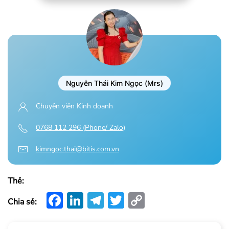
Nguyễn Thái Kim Ngọc (Mrs)
Chuyên viên Kinh doanh
0768 112 296 (Phone/ Zalo)
kimngoc.thai@bitis.com.vn
Thẻ:
Facebook
LinkedIn
Telegram
Twitter
Copy
Chia sẻ:
Link