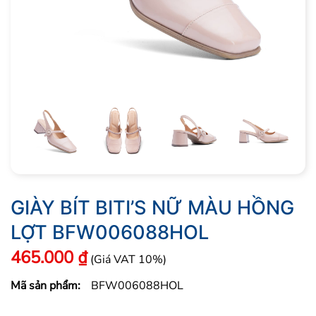
GIÀY BÍT BITI’S NỮ MÀU HỒNG
LỢT BFW006088HOL
465.000
₫
(Giá VAT 10%)
Mã sản phẩm:
BFW006088HOL