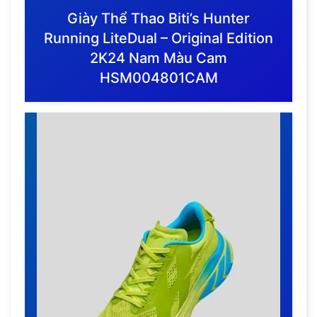
Giày Thể Thao Biti’s Hunter
Running LiteDual – Original Edition
2K24 Nam Màu Cam
HSM004801CAM