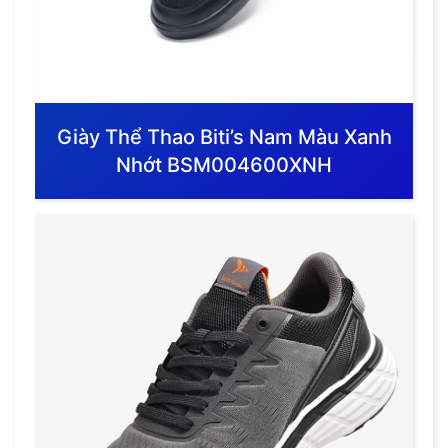
Giày Thể Thao Biti’s Nam Màu Xanh
Nhớt BSM004600XNH