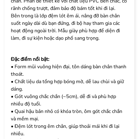
chân. Phần đế thiết kế với chất liệu PVC bền chắc, có
rãnh chống trượt, đảm bảo độ bám tốt khi đi lại.
Bên trong là lớp đệm lót êm ái, nâng đỡ bàn chân
suốt ngày dài dù bạn đứng, đi bộ hay tham gia các
hoạt động ngoài trời. Mẫu giày phù hợp để diện đi
làm, đi sự kiện hoặc dạo phố sang trọng.
Đặc điểm nổi bật:
• Form mũi vuông hiện đại, tôn dáng bàn chân thanh
thoát.
• Chất liệu da tổng hợp bóng mờ, dễ lau chùi và giữ
dáng.
• Gót vuông chắc chắn (~5cm), dễ đi và phù hợp
nhiều độ tuổi.
• Quai hậu bản nhỏ có khóa tròn, ôm gót chắc chắn
và mềm mại.
• Đệm lót trong êm chân, giúp thoải mái khi đi lại
nhiều.