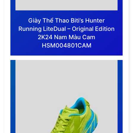
Giày Thể Thao Biti’s Hunter
Running LiteDual – Original Edition
2K24 Nam Màu Cam
HSM004801CAM