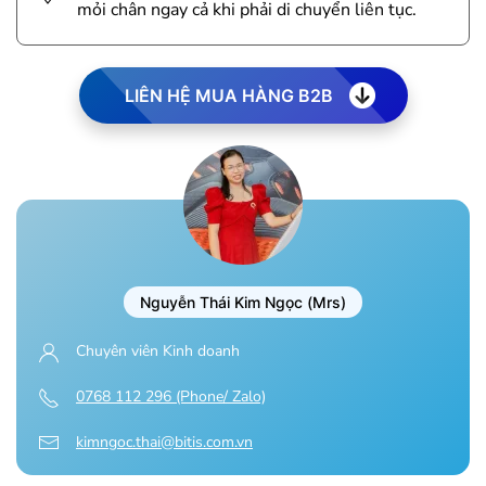
mỏi chân ngay cả khi phải di chuyển liên tục.
LIÊN HỆ MUA HÀNG B2B
Nguyễn Thái Kim Ngọc (Mrs)
Chuyên viên Kinh doanh
0768 112 296 (Phone/ Zalo)
kimngoc.thai@bitis.com.vn