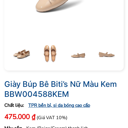
Giày Búp Bê Biti’s Nữ Màu Kem
BBW004588KEM
Chất liệu:
TPR bền bỉ, si da bóng cao cấp
475.000
₫
(Giá VAT 10%)