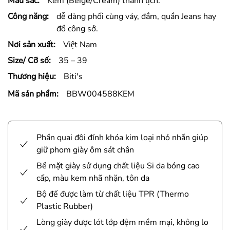
Màu sắc:
Kem (Beige/Cream) thanh lịch.
Công năng:
dễ dàng phối cùng váy, đầm, quần Jeans hay
đồ công sở.
Nơi sản xuất:
Việt Nam
Size/ Cỡ số:
35 – 39
Thương hiệu:
Biti's
Mã sản phẩm:
BBW004588KEM
Phần quai đôi đính khóa kim loại nhỏ nhắn giúp
giữ phom giày ôm sát chân
Bề mặt giày sử dụng chất liệu Si da bóng cao
cấp, màu kem nhã nhặn, tôn da
Bộ đế được làm từ chất liệu TPR (Thermo
Plastic Rubber)
Lòng giày được lót lớp đệm mềm mại, không lo