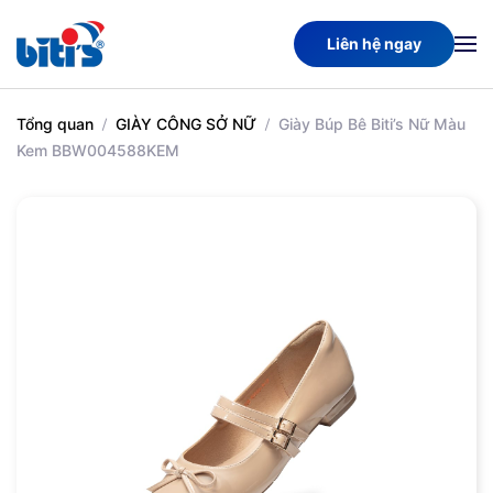
Liên hệ ngay
Skip
to
main
Tổng quan
GIÀY CÔNG SỞ NỮ
Giày Búp Bê Biti’s Nữ Màu
content
Kem BBW004588KEM