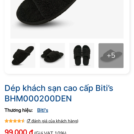
+5
Dép khách sạn cao cấp Biti’s
BHM000200DEN
Thương hiệu:
Biti's
(
7
đánh giá của khách hàng)
4.57
7
trên 5 dựa trên
đánh giá
99.000
₫
(Giá VAT 10%)