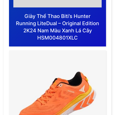
Giày Thể Thao Biti’s Hunter
Running LiteDual – Original Edition
2K24 Nam Màu Xanh Lá Cây
HSM004801XLC