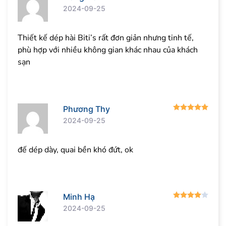
2024-09-25
Thiết kế dép hài Biti’s rất đơn giản nhưng tinh tế,
phù hợp với nhiều không gian khác nhau của khách
sạn
Được
Phương Thy
2024-09-25
đế dép dày, quai bền khó đứt, ok
Được
Minh Hạ
2024-09-25