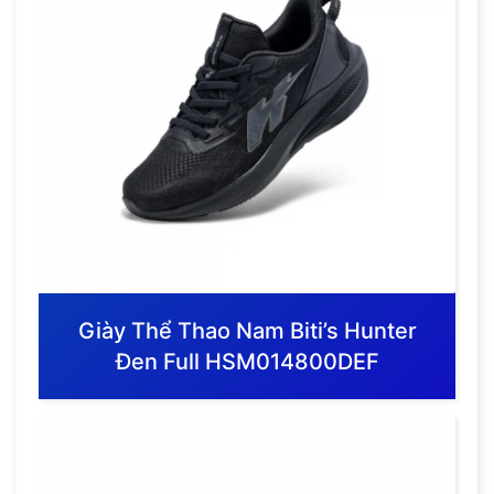
Giày Thể Thao Nam Biti’s Hunter
Đen Full HSM014800DEF