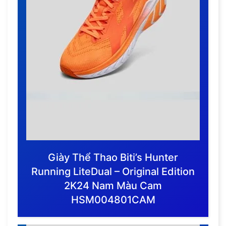
Giày Thể Thao Biti’s Hunter
Running LiteDual – Original Edition
2K24 Nam Màu Cam
HSM004801CAM