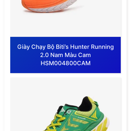
Giày Chạy Bộ Biti’s Hunter Running
2.0 Nam Màu Cam
HSM004800CAM