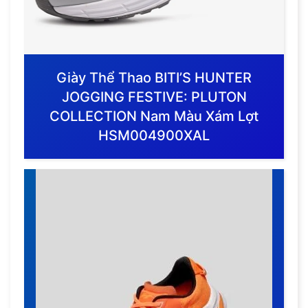
Giày Thể Thao BITI’S HUNTER
JOGGING FESTIVE: PLUTON
COLLECTION Nam Màu Xám Lợt
HSM004900XAL