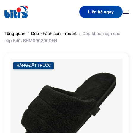
Liên hệ ngay
Skip
to
main
Tổng quan
Dép khách sạn – resort
Dép khách sạn cao
content
cấp Biti’s BHM000200DEN
HÀNG ĐẶT TRƯỚC