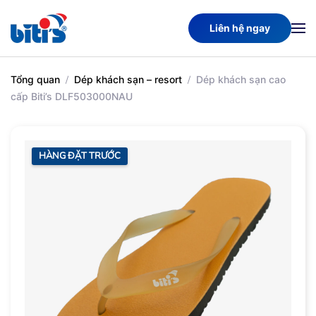
Liên hệ ngay
Skip
to
main
Tổng quan
Dép khách sạn – resort
Dép khách sạn cao
content
cấp Biti’s DLF503000NAU
HÀNG ĐẶT TRƯỚC