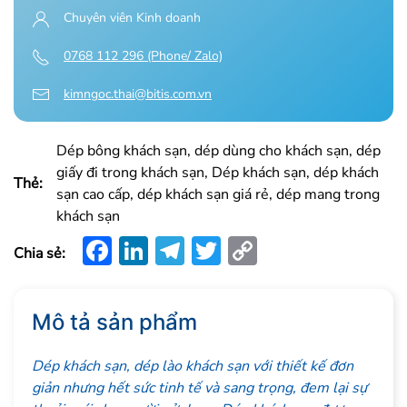
Chuyên viên Kinh doanh
0768 112 296 (Phone/ Zalo)
kimngoc.thai@bitis.com.vn
Dép bông khách sạn, dép dùng cho khách sạn, dép
giấy đi trong khách sạn, Dép khách sạn, dép khách
Thẻ:
sạn cao cấp, dép khách sạn giá rẻ, dép mang trong
khách sạn
Facebook
LinkedIn
Telegram
Twitter
Copy
Chia sẻ:
Link
Mô tả sản phẩm
Dép khách sạn, dép lào khách sạn với thiết kế đơn
giản nhưng hết sức tinh tế và sang trọng, đem lại sự