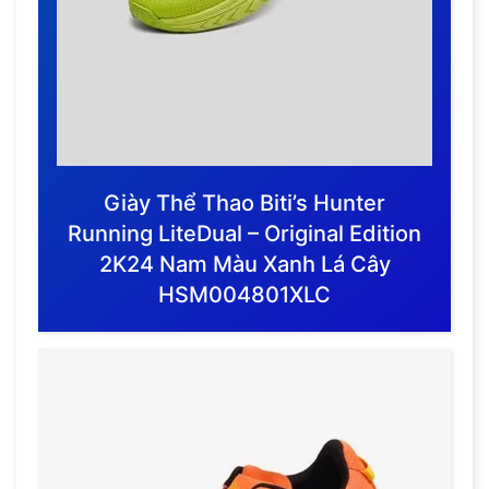
Giày Thể Thao Biti’s Hunter
Running LiteDual – Original Edition
2K24 Nam Màu Xanh Lá Cây
HSM004801XLC