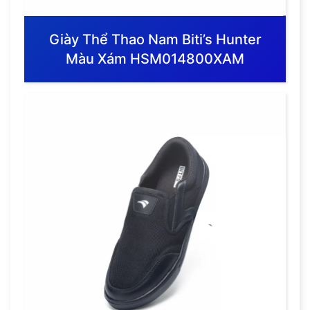
Giày Thể Thao Nam Biti’s Hunter
Màu Xám HSM014800XAM