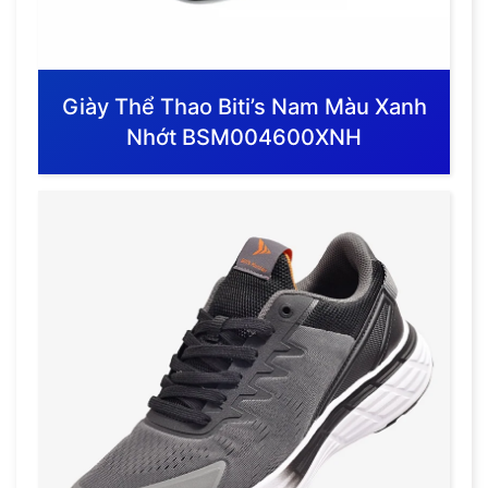
Giày Thể Thao Biti’s Nam Màu Xanh
Nhớt BSM004600XNH