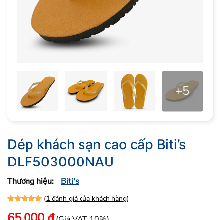
+5
Dép khách sạn cao cấp Biti’s
DLF503000NAU
Thương hiệu:
Biti's
(
1
đánh giá của khách hàng)
5.00
1
trên 5 dựa trên
đánh giá
65.000
₫
(Giá VAT 10%)