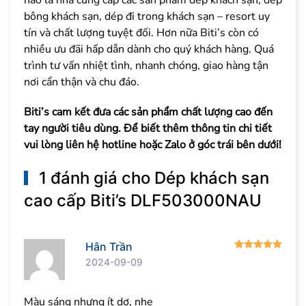
hào là nhà cung cấp các sản phẩm dép khách sạn, dép
bông khách sạn, dép đi trong khách sạn – resort uy
tín và chất lượng tuyệt đối. Hơn nữa Biti’s còn có
nhiều ưu đãi hấp dẫn dành cho quý khách hàng. Quá
trình tư vấn nhiệt tình, nhanh chóng, giao hàng tận
nơi cẩn thận và chu đáo.
Biti’s cam kết đưa các sản phẩm chất lượng cao đến
tay người tiêu dùng. Để biết thêm thông tin chi tiết
vui lòng liên hệ hotline hoặc Zalo ở góc trái bên dưới!
1 đánh giá cho
Dép khách sạn
cao cấp Biti’s DLF503000NAU
Được
Hân Trần
2024-09-09
Màu sáng nhưng ít dơ, nhẹ