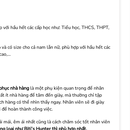
p với hầu hết các cấp học như: Tiểu học, THCS, THPT,
p và có size cho cả nam lẫn nữ, phù hợp với hầu hết các
 cao,…
 phục nhà hàng
là một phụ kiện quan trọng để nhân
rất ít nhà hàng để tâm đến giày, mà thường chỉ tập
h hàng có thể nhìn thấy ngay. Nhân viên sẽ đi giày
i để hoàn thành công việc.
ải mái, êm ái nhất cũng là cách chăm sóc tốt nhân viên
 loại như Biti’s Hunter thì phù hợp nhất.