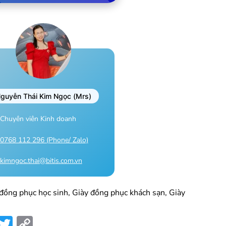
guyễn Thái Kim Ngọc (Mrs)
Chuyên viên Kinh doanh
0768 112 296 (Phone/ Zalo)
kimngoc.thai@bitis.com.vn
đồng phục học sinh, Giày đồng phục khách sạn, Giày
ook
kedIn
Telegram
Twitter
Copy