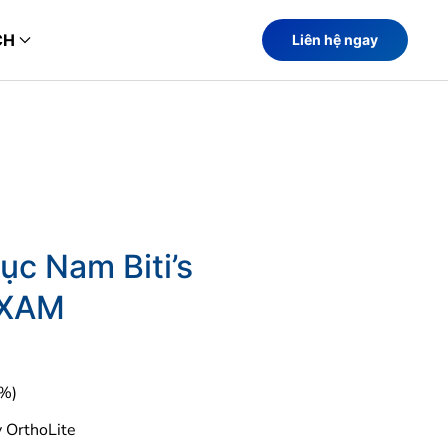
CH
Liên hệ ngay
ục Nam Biti’s
XAM
0%)
y OrthoLite