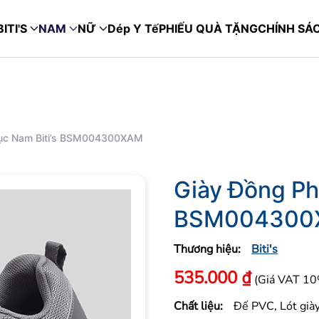
ITI'S
NAM
NỮ
Dép Y Tế
PHIẾU QUÀ TẶNG
CHÍNH SÁ
ục Nam Biti’s BSM004300XAM
Giày Đồng Ph
BSM004300
Thương hiệu:
Biti's
535.000
₫
(Giá VAT 1
Chất liệu:
Đế PVC, Lót già