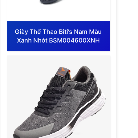
Giày Thể Thao Biti’s Nam Màu
Xanh Nhớt BSM004600XNH