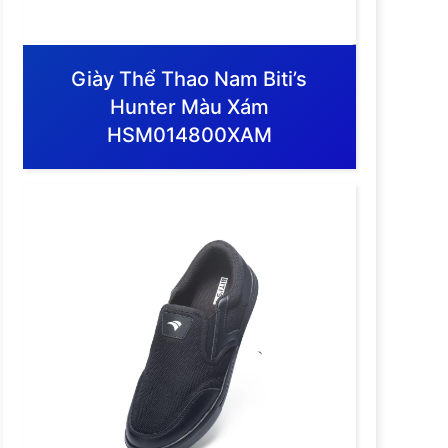
Giày Thể Thao Nam Biti’s
Hunter Màu Xám
HSM014800XAM