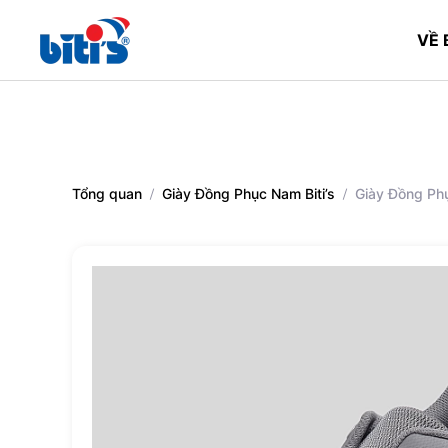
VỀ B
Skip
to
main
content
Tổng quan
Giày Đồng Phục Nam Biti’s
Giày Đồng Ph